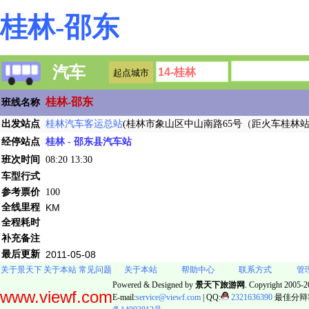
桂林-邵东
汽车
桂林-邵东
班线名称
出发站点
桂林汽车客运总站
(桂林市象山区中山南路65号（距火车桂林站约600
经停站点
桂林 - 邵东县汽车站
班次时间
08:20 13:30
车型行式
参考票价
100
全线里程
KM
全程耗时
补充备注
最后更新
2011-05-08
关于景天下
关于本站
常见问题
关于本站
帮助中心
联系方式
管
Powered & Designed by
景天下旅游网
. Copyright 2005-20
www.viewf.com
E-mail:
service@viewf.com
| QQ:
2321636390
最佳分辩率: