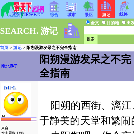
线路
综合
城市
景区
游记
全文
目的地
出
SEARCH. 游记
首页
>
游记
> 阳朔漫游发呆之不完全指南
阳朔漫游发呆之不完
南北游子
全指南
阳朔的西街、漓江
于静美的天堂和繁闹
来自:
发主题数:1398