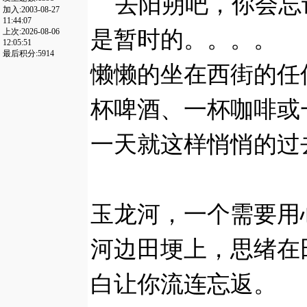
去阳朔吧，你会忘
加入:2003-08-27
11:44:07
是暂时的。。。。
上次:2026-08-06
12:05:51
最后积分:5914
懒懒的坐在西街的任
杯啤酒、一杯咖啡或
一天就这样悄悄的过
玉龙河，一个需要用
河边田埂上，思绪在
白让你流连忘返。