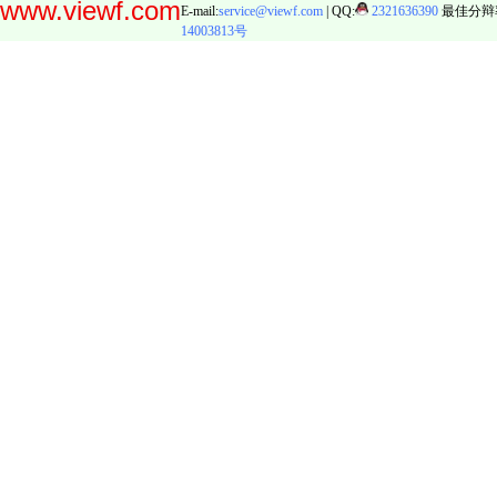
www.viewf.com
E-mail:
service@viewf.com
| QQ:
2321636390
最佳分辩率:
14003813号