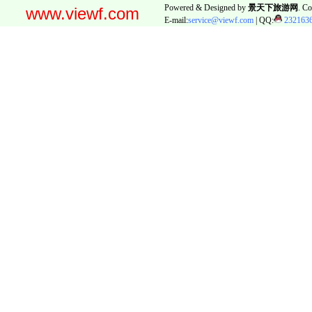
Powered & Designed by
景天下旅游网
. Co
www.viewf.com
E-mail:
service@viewf.com
| QQ:
232163