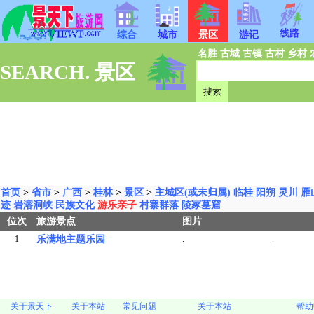
线路
综合
城市
景区
游记
名胜
古城
古镇
古村
乡村
SEARCH. 景区
首页
>
省市
>
广西
>
桂林
>
景区
>
主城区(或未归属)
临桂
阳朔
灵川
雁
迹
岩溶洞峡
民族文化
游乐亲子
村寨群落
陵冢墓窟
位次
旅游景点
图片
1
乐满地主题乐园
.
.
关于景天下
关于本站
常见问题
关于本站
帮助