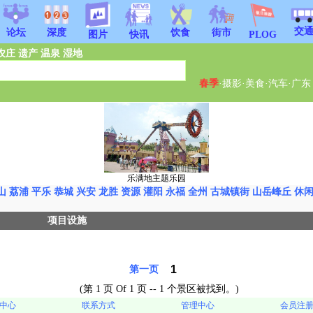
交
饮食
街市
论坛
深度
图片
快讯
PLOG
农庄
遗产
温泉
湿地
春季
·
摄影
·
美食
·
汽车
·
广东
乐满地主题乐园
山
荔浦
平乐
恭城
兴安
龙胜
资源
灌阳
永福
全州
古城镇街
山岳峰丘
休
项目设施
1
第一页
(第 1 页 Of 1 页 -- 1 个景区被找到。)
中心
联系方式
管理中心
会员注