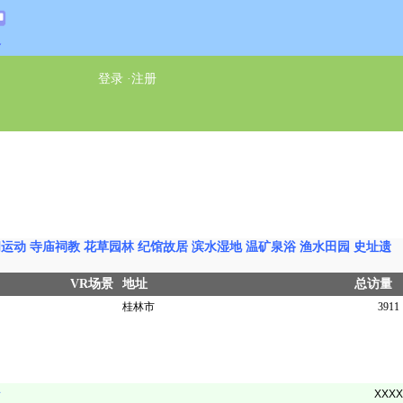
通
登录
·
注册
闲运动
寺庙祠教
花草园林
纪馆故居
滨水湿地
温矿泉浴
渔水田园
史址遗
VR场景
地址
总访量
桂林市
3911
册
XXXX