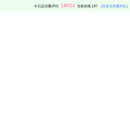
18022
今日总访量(PV):
当前在线:187 （
历史访问量对比
）