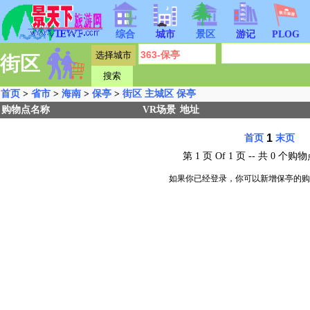
综合
城市
景区
游记
PLOG
街区
首页
>
省市
>
海南
>
保亭
>
街区
主城区
保亭
购物点名称
VR场景
地址
1
首页
末页
第 1 页 Of 1 页 -- 共 0 
如果你已经登录，你可以新增保亭的