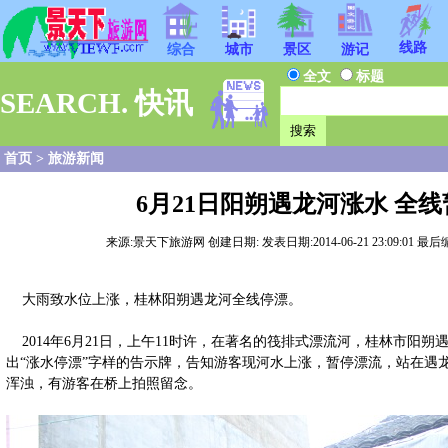
线路
综合
城市
景区
游记
全文
标题
SEARCH. 快讯
首页
>
旅游新闻
6月21日阳朔遇龙河涨水 全
来源:景天下旅游网 创建日期: 发表日期:2014-06-21 23:09:01 最后编
大雨致水位上涨，桂林阳朔遇龙河全线停漂。
2014年6月21日，上午11时许，在著名的筏排式漂流河，桂林市阳
出“涨水停漂”字样的告示牌，告知游客现河水上涨，暂停漂流，站在遇
浑浊，有游客在桥上拍照留念。