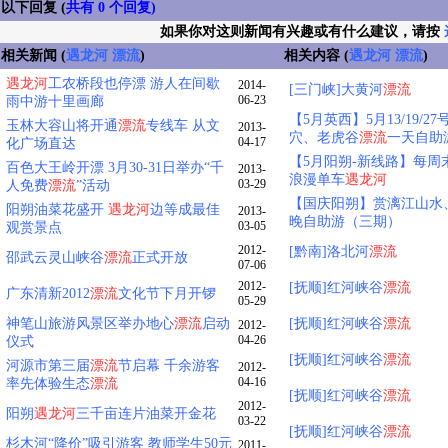
以下回复 (
共有 0 个回复)
如果你对这则新闻有兴趣或有什么建议，请按
相关新闻 (
遇龙河
漂流
)
相关内容 (
遇龙河
漂流
)
遇龙河
工农桥段也停漂 游人在间歇
2014-
[三门峡]大黄河
漂流
06-23
雨中游十里画廊
【5月英西】5月13/19
玉林大容山将开通
漂流
专线车 从文
2013-
穴、老虎谷
漂流
一天自助
04-17
化广场直达
【5月阳朔-新线路】每
百色大王岭开漂 3月30-31日举办“千
2013-
浪漫单车
遇龙河
03-29
人免费
漂流
”活动
【国庆阳朔】赏漓江山水
阳朔油菜花盛开
遇龙河
边等成最佳
2013-
晚自助游（三期）
03-05
观赏景点
2012-
[黔南]洛北河
漂流
邵武云灵山峡谷
漂流
正式开放
07-06
2012-
[抚顺]红河峡谷
漂流
广东清新2012
漂流
文化节下月开锣
05-29
神笔山旅游风景区举办地心
漂流
启动
[抚顺]红河峡谷
漂流
2012-
04-26
仪式
[抚顺]红河峡谷
漂流
河源市第三届
漂流
节启幕 千余游客
2012-
04-16
率先体验生态
漂流
[抚顺]红河峡谷
漂流
2012-
阳朔
遇龙河
三千亩连片油菜开金花
03-22
[抚顺]红河峡谷
漂流
杉木河“降价”吸引游客 教师学生50元
2011-