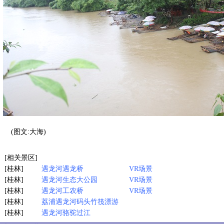
(图文:大海)
[相关景区]
[桂林]
遇龙河遇龙桥
VR场景
[桂林]
遇龙河生态大公园
VR场景
[桂林]
遇龙河工农桥
VR场景
[桂林]
荔浦遇龙河码头竹筏漂游
[桂林]
遇龙河骆驼过江