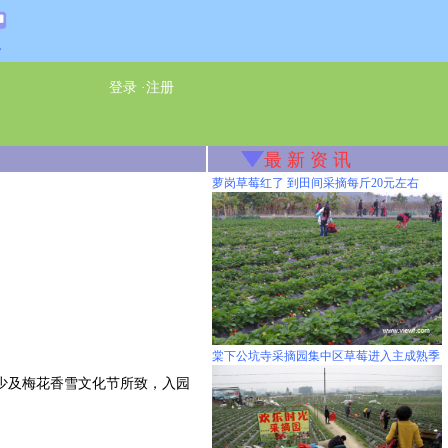
通
登录
·
注册
最 新 资 讯
萝岗草莓红了 到田间采摘每斤20元左右
棠下公坑寺采摘园集中区草莓进入主成熟季
量少及梅花香雪文化节所致，入园