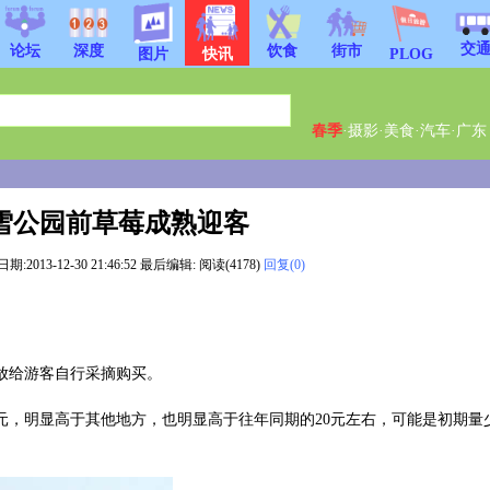
交
饮食
街市
论坛
深度
图片
快讯
PLOG
春季
·
摄影
·
美食
·
汽车
·
广东
雪公园前草莓成熟迎客
13-12-30 21:46:52 最后编辑: 阅读(4178)
回复(0)
放给游客自行采摘购买。
0元，明显高于其他地方，也明显高于往年同期的20元左右，可能是初期