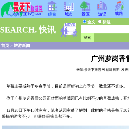
线路
综合
城市
景区
游记
全文
标题
SEARCH. 快讯
首页
>
旅游新闻
广州萝岗香
来源:景天下旅游网 创建日期: 发表日期:20
草莓主要成熟于冬春季节，目前是新鲜初上市季节，数量还不算多。
位于广州萝岗香雪公园正对面的草莓园已有比例不少的草莓成熟，开
12月28日下午13时左右，笔者从园主处了解到，此时的价格是每斤3
采摘的游客不少，但最终采摘量都不多。