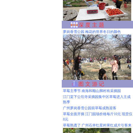
深 度 主 题
萝岗香雪公园 梅花的世界冬日的颜色
图 文 游 记
草莓主季节 南海和顺山脚村有采摘园
江门棠下公坑寺采摘园集中区草莓进入主成
熟季
广州萝岗香雪公园前草莓成熟迎客
草莓全面开摘 江门园场价格每斤10元 现货仅
8元
草莓熟透了 广州石井红星村果红成片引客来