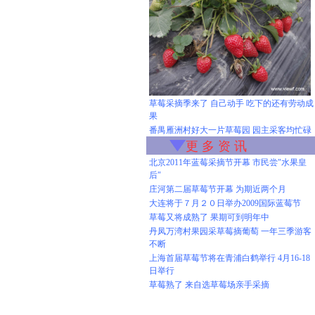
草莓采摘季来了 自己动手 吃下的还有劳动成
果
番禺雁洲村好大一片草莓园 园主采客均忙碌
更 多 资 讯
北京2011年蓝莓采摘节开幕 市民尝"水果皇
后"
庄河第二届草莓节开幕 为期近两个月
大连将于７月２０日举办2009国际蓝莓节
草莓又将成熟了 果期可到明年中
丹凤万湾村果园采草莓摘葡萄 一年三季游客
不断
上海首届草莓节将在青浦白鹤举行 4月16-18
日举行
草莓熟了 来自选草莓场亲手采摘