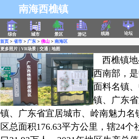
南海西樵镇
论坛
线路
综合
城市
景区
游记
首页
>
省市
>
广东
>
佛山
>
南海区
更多照片
|
VR场景
|
交通
|
地图
西樵镇地
西南部，是
面料名镇、
镇、广东省
镇、广东省宜居城市、岭南魅力名
区总面积176.63平方公里，辖24