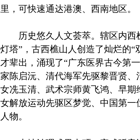
里，可快速通达港澳、西南地区。
历史悠久人文荟萃。辖区内西樵
灯塔”，古西樵山人创造了灿烂的“
才辈出，涌现了“广东医界古今第一
家陈启沅、清代海军先驱黎晋贤、
女冼玉清、武术宗师黄飞鸿、早期
女解放运动先驱区梦觉、中国第一
人物。